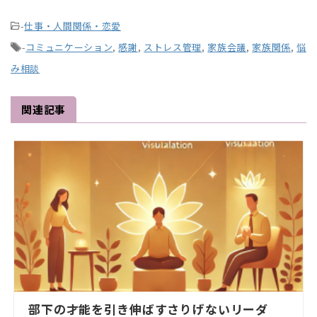
-
仕事・人間関係・恋愛
-
コミュニケーション
,
感謝
,
ストレス管理
,
家族会議
,
家族関係
,
悩
み相談
関連記事
部下の才能を引き伸ばすさりげないリーダ