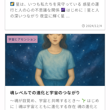
星は、いつも私たちを見守っている 惑星の運
行と人の心の不思議な関係
はじめに｜星と人
の深いつながり 夜空に輝く星 ...
2024/12/4
宇宙とアセンション
魂レベルでの進化と宇宙のつながり
～魂が目覚め、宇宙と共鳴するとき～
はじめ
に｜魂は宇宙とともに進化する存在 魂の進化と