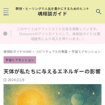
瞑想・ヒーリングで人生を豊かにするためのヒント
魂相談ガイド
このサイトはアフィリエイト広告を掲載しています。
（Amazonのアソシエイトとして、魂相談ガイドは適
格販売により収入を得ています。）
魂相談ガイドHOME
>
スピリチュアルの教室
>
宇宙とアセンション
>
宇宙とアセンション
天体が私たちに与えるエネルギーの影響
2024/11/9