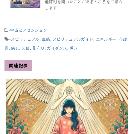
他評判を聞いたことがあるところをご紹介
します ...
-
宇宙とアセンション
-
スピリチュアル
,
直感
,
スピリチュアルガイド
,
エネルギー
,
守護
霊
,
癒し
,
天使
,
見守り
,
ガイダンス
,
導き
関連記事