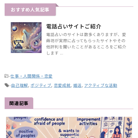
おすすめ人気記事
電話占いサイトご紹介
電話占いのサイトは数多くありますが、愛
蒔坊が実際に占ってもらったサイトやその
他評判を聞いたことがあるところをご紹介
します ...
-
仕事・人間関係・恋愛
-
自己理解
,
ポジティブ
,
恋愛成就
,
婚活
,
アクティブな活動
関連記事