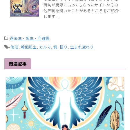
蒔坊が実際に占ってもらったサイトやその
他評判を聞いたことがあるところをご紹介
します ...
-
過去生・転生・守護霊
-
倫理
,
輪廻転生
,
カルマ
,
魂
,
悟り
,
生まれ変わり
関連記事