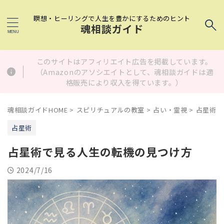
瞑想・ヒーリングで人生を豊かにするためのヒント
魂相談ガイド
このサイトはアフィリエイト広告を掲載しています。
（Amazonのアソシエイトとして、魂相談ガイドは適
格販売により収入を得ています。）
魂相談ガイドHOME
>
スピリチュアルの教室
>
占い・霊視
>
占星術
>
占星術
占星術で見る人生の転機の見つけ方
2024/7/16