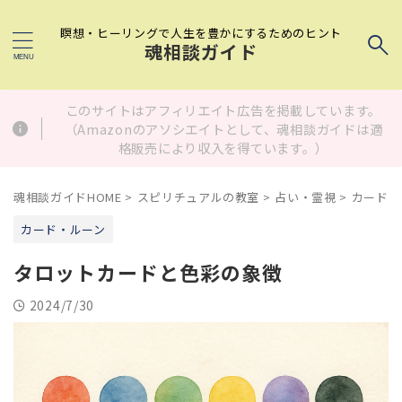
瞑想・ヒーリングで人生を豊かにするためのヒント
魂相談ガイド
このサイトはアフィリエイト広告を掲載しています。
（Amazonのアソシエイトとして、魂相談ガイドは適
格販売により収入を得ています。）
魂相談ガイドHOME
>
スピリチュアルの教室
>
占い・霊視
>
カード・
カード・ルーン
タロットカードと色彩の象徴
2024/7/30