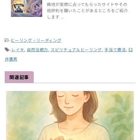
蒔坊が実際に占ってもらったサイトやその
他評判を聞いたことがあるところをご紹介
します ...
-
ヒーリング・リーディング
-
レイキ
,
自然治癒力
,
スピリチュアルヒーリング
,
手当て療法
,
臼
井甕男
関連記事