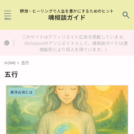
瞑想・ヒーリングで人生を豊かにするためのヒント
魂相談ガイド
このサイトはアフィリエイト広告を掲載しています。
（Amazonのアソシエイトとして、魂相談ガイドは適
格販売により収入を得ています。）
HOME
>
五行
五行
東洋占術とは